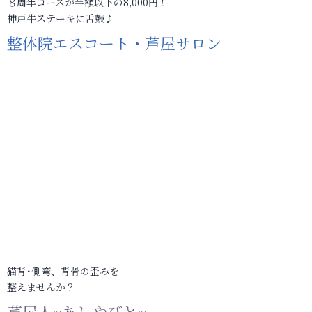
８周年コースが半額以下の8,000円！
神戸牛ステーキに舌鼓♪
整体院エスコート・芦屋サロン
猫背･側弯、背骨の歪みを
整えませんか？
芦屋人~あしやびと~