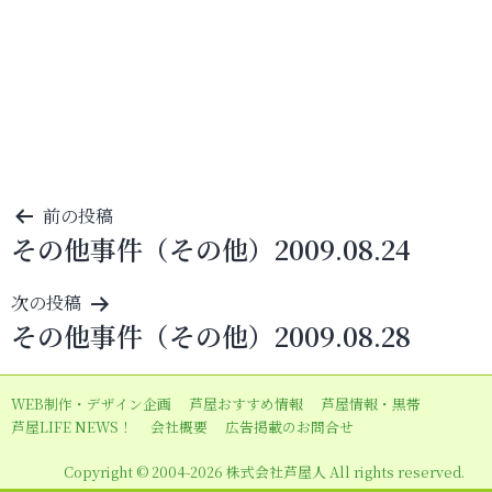
投
前の投稿
その他事件（その他）2009.08.24
稿
ナ
次の投稿
ビ
その他事件（その他）2009.08.28
ゲ
ー
WEB制作・デザイン企画
芦屋おすすめ情報
芦屋情報・黒帯
シ
芦屋LIFE NEWS！
会社概要
広告掲載のお問合せ
ョ
Copyright © 2004-2026 株式会社芦屋人 All rights reserved.
ン