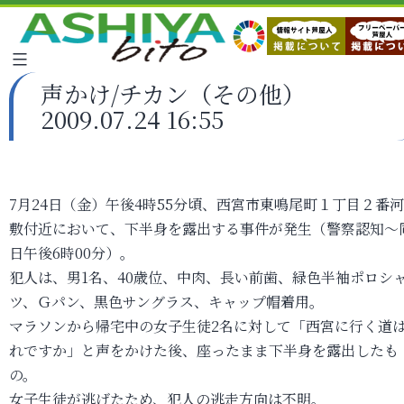
声かけ/チカン（その他）
2009.07.24 16:55
7月24日（金）午後4時55分頃、西宮市東鳴尾町１丁目２番
敷付近において、下半身を露出する事件が発生（警察認知～
日午後6時00分）。
犯人は、男1名、40歳位、中肉、長い前歯、緑色半袖ポロシ
ツ、Ｇパン、黒色サングラス、キャップ帽着用。
マラソンから帰宅中の女子生徒2名に対して「西宮に行く道
れですか」と声をかけた後、座ったまま下半身を露出したも
の。
女子生徒が逃げたため、犯人の逃走方向は不明。