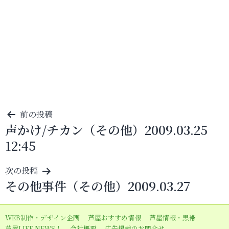
投
前の投稿
声かけ/チカン（その他）2009.03.25
稿
12:45
ナ
ビ
次の投稿
ゲ
その他事件（その他）2009.03.27
ー
シ
WEB制作・デザイン企画
芦屋おすすめ情報
芦屋情報・黒帯
ョ
芦屋LIFE NEWS！
会社概要
広告掲載のお問合せ