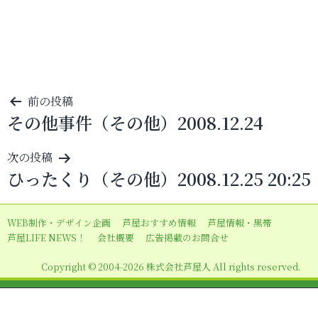
投
前の投稿
その他事件（その他）2008.12.24
稿
ナ
次の投稿
ビ
ひったくり（その他）2008.12.25 20:25
ゲ
ー
WEB制作・デザイン企画
芦屋おすすめ情報
芦屋情報・黒帯
シ
芦屋LIFE NEWS！
会社概要
広告掲載のお問合せ
ョ
Copyright © 2004-2026 株式会社芦屋人 All rights reserved.
ン