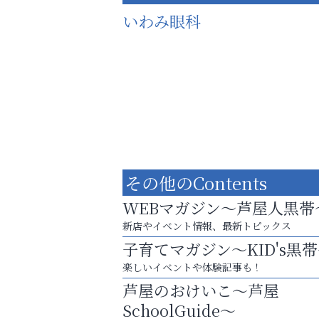
いわみ眼科
その他のContents
WEBマガジン～芦屋人黒帯
新店やイベント情報、最新トピックス
子育てマガジン～KID's黒
スマホは何時間までなら大丈夫？ ～スマホ
楽しいイベントや体験記事も！
に知っておきたい子どもの近視対策～
芦屋のおけいこ～芦屋
芦屋人~あしやびと~
SchoolGuide～