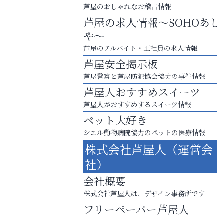
芦屋のおしゃれなお稽古情報
芦屋の求人情報～SOHOあ
や～
芦屋のアルバイト・正社員の求人情報
芦屋安全掲示板
芦屋警察と芦屋防犯協会協力の事件情報
芦屋人おすすめスイーツ
芦屋人がおすすめするスイーツ情報
ペット大好き
シエル動物病院協力のペットの医療情報
芦屋・西宮・神戸の新店舗PRやリニューア
株式会社芦屋人（運営会
知などお気軽にご相談ください。
社）
そうさくてっぱん樹々
会社概要
株式会社芦屋人は、デザイン事務所です
フリーペーパー芦屋人