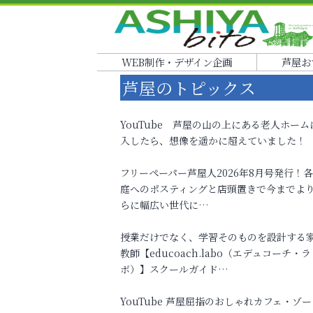
WEB制作・デザイン企画
芦屋お
芦屋のトピックス
YouTube 芦屋の山の上にある老人ホーム
入したら、想像を遥かに超えていました！
フリーペーパー芦屋人2026年8月号発行！
庭へのポスティングと店頭置きで今までよ
らに幅広い世代に…
授業だけでなく、学習そのものを設計する
教師【educoach.labo（エデュコーチ・ラ
ボ）】スクールガイド…
YouTube 芦屋屈指のおしゃれカフェ・ゾー