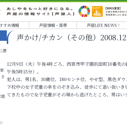
すすめ情報
芦屋情報・黒帯
芦屋LIFE NEWS！
声かけ/チカン（その他）2008.12.09
に潜
12月9日（火）午後4時ごろ、西宮市甲子園浜田町10番先
各家
午後5時15分）。
りさ
犯人は、男1名、30歳位、180センチ位、やせ型、黒色ダ
下校中の女子児童の傘をのぞき込み、徒歩にて追い抜いき
てきたもので女子児童がその場から逃げたところ、男はい
家庭
ン