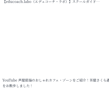
【educoach.labo（エデュコーチ・ラボ）】スクールガイド…
YouTube 芦屋屈指のおしゃれカフェ・ゾーンをご紹介！茶屋さくら
をお散歩しました！