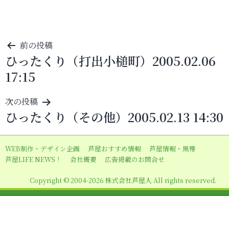
投
前の投稿
ひったくり（打出小槌町）2005.02.06
稿
17:15
ナ
ビ
次の投稿
ゲ
ひったくり（その他）2005.02.13 14:30
ー
シ
WEB制作・デザイン企画
芦屋おすすめ情報
芦屋情報・黒帯
ョ
芦屋LIFE NEWS！
会社概要
広告掲載のお問合せ
ン
Copyright © 2004-2026 株式会社芦屋人 All rights reserved.