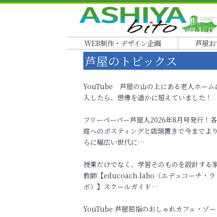
WEB制作・デザイン企画
芦屋お
芦屋のトピックス
YouTube 芦屋の山の上にある老人ホーム
入したら、想像を遥かに超えていました！
フリーペーパー芦屋人2026年8月号発行！
庭へのポスティングと店頭置きで今までよ
らに幅広い世代に…
授業だけでなく、学習そのものを設計する
教師【educoach.labo（エデュコーチ・ラ
ボ）】スクールガイド…
YouTube 芦屋屈指のおしゃれカフェ・ゾー