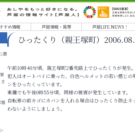
すすめ情報
芦屋情報・黒帯
芦屋LIFE NEWS！
ひったくり（親王塚町）2006.08.27
に潜
午前10時40分頃、親王塚町2番先路上でひったくりが発生
各家
犯人はオートバイに乗った、白色ヘルメットの若い感じの
りさ
ンをひったくっています。
東灘でも午後0時55分頃、同様の被害が発生しています。
自転車の前カゴにカバンを入れる場合はひったくり防止ネ
家庭
わないようにしましょう。
ン