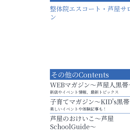
整体院エスコート・芦屋サ
ン
その他のContents
WEBマガジン～芦屋人黒帯
新店やイベント情報、最新トピックス
子育てマガジン～KID's黒
楽しいイベントや体験記事も！
猫背･側弯、背骨の歪みを
芦屋のおけいこ～芦屋
整えませんか？
SchoolGuide～
アテイン音楽教室