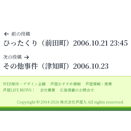
投
前の投稿
ひったくり（前田町）2006.10.21 23:45
稿
ナ
次の投稿
ビ
その他事件（津知町）2006.10.23
ゲ
ー
WEB制作・デザイン企画
芦屋おすすめ情報
芦屋情報・黒帯
シ
芦屋LIFE NEWS！
会社概要
広告掲載のお問合せ
ョ
Copyright © 2004-2026 株式会社芦屋人 All rights reserved.
ン