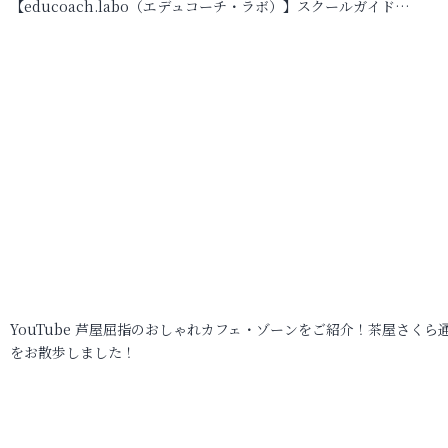
【educoach.labo（エデュコーチ・ラボ）】スクールガイド…
YouTube 芦屋屈指のおしゃれカフェ・ゾーンをご紹介！茶屋さくら
をお散歩しました！