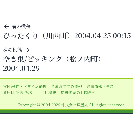
投
前の投稿
ひったくり（川西町）2004.04.25 00:15
稿
ナ
次の投稿
ビ
空き巣/ピッキング（松ノ内町）
ゲ
2004.04.29
ー
シ
WEB制作・デザイン企画
芦屋おすすめ情報
芦屋情報・黒帯
ョ
芦屋LIFE NEWS！
会社概要
広告掲載のお問合せ
ン
Copyright © 2004-2026 株式会社芦屋人 All rights reserved.