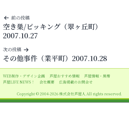
投
前の投稿
空き巣/ピッキング（翠ヶ丘町）
稿
2007.10.27
ナ
ビ
次の投稿
ゲ
その他事件（業平町）2007.10.28
ー
シ
WEB制作・デザイン企画
芦屋おすすめ情報
芦屋情報・黒帯
ョ
芦屋LIFE NEWS！
会社概要
広告掲載のお問合せ
ン
Copyright © 2004-2026 株式会社芦屋人 All rights reserved.