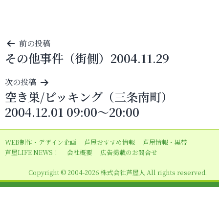
投
前の投稿
その他事件（街側）2004.11.29
稿
ナ
次の投稿
ビ
空き巣/ピッキング（三条南町）
ゲ
2004.12.01 09:00～20:00
ー
シ
WEB制作・デザイン企画
芦屋おすすめ情報
芦屋情報・黒帯
ョ
芦屋LIFE NEWS！
会社概要
広告掲載のお問合せ
ン
Copyright © 2004-2026 株式会社芦屋人 All rights reserved.