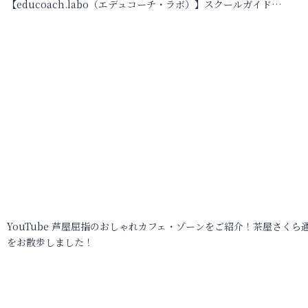
【educoach.labo（エデュコーチ・ラボ）】スクールガイド…
YouTube 芦屋屈指のおしゃれカフェ・ゾーンをご紹介！茶屋さくら
をお散歩しました！