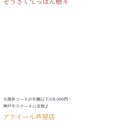
そうさくてっぱん樹々
８周年コースが半額以下の8,000円！
神戸牛ステーキに舌鼓♪
アクイール芦屋店