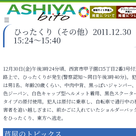
ひったくり（その他）2011.12.30
15:24～15:40
12月30日(金)午後3時24分頃、西宮市甲子園口5丁目2番3号付
路上で、ひったくりが発生(警察認知～同日午後3時40分)。
は男1名、年齢20歳くらい、中肉中背、黒っぽいジャンパー
色ジーパン、白色キャップ型ヘルメット着用、黒色スクータ
タイプの原付使用。犯人は原付に乗車し、自転車で通行中の
害者を追い越しざまに、前かごに入れていたショルダーバッ
をひったくり、東方へ逃走。
芦屋のトピックス