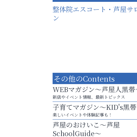
整体院エスコート・芦屋サ
ン
その他のContents
WEBマガジン～芦屋人黒帯
新店やイベント情報、最新トピックス
子育てマガジン～KID's黒
楽しいイベントや体験記事も！
猫背･側弯、背骨の歪みを
芦屋のおけいこ～芦屋
整えませんか？
SchoolGuide～
いわみ眼科