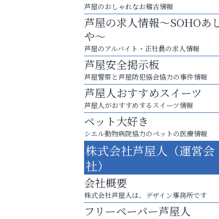
芦屋のおしゃれなお稽古情報
芦屋の求人情報～SOHOあ
や～
芦屋のアルバイト・正社員の求人情報
芦屋安全掲示板
芦屋警察と芦屋防犯協会協力の事件情報
芦屋人おすすめスイーツ
芦屋人がおすすめするスイーツ情報
ペット大好き
シエル動物病院協力のペットの医療情報
株式会社芦屋人（運営会
スマホは何時間までなら大丈夫？ ～スマホ
社）
に知っておきたい子どもの近視対策～
会社概要
南芦屋浜皮膚科クリニック
株式会社芦屋人は、デザイン事務所です
フリーペーパー芦屋人