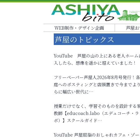
WEB制作・デザイン企画
芦屋お
芦屋のトピックス
YouTube 芦屋の山の上にある老人ホーム
入したら、想像を遥かに超えていました！
フリーペーパー芦屋人2026年8月号発行！
庭へのポスティングと店頭置きで今までよ
らに幅広い世代に…
授業だけでなく、学習そのものを設計する
教師【educoach.labo（エデュコーチ・ラ
ボ）】スクールガイド…
YouTube 芦屋屈指のおしゃれカフェ・ゾー