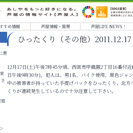
すすめ情報
芦屋情報・黒帯
芦屋LIFE NEWS！
ひったくり（その他）2011.12.17 1
に潜
12月17日(土)午後7時45分頃、西宮市甲風園2丁目16番
各家
日午後9時30分)。犯人は、男1名、バイク使用、黒色ジ
りさ
中の被害者が持っていた手提げバックをひったくり、北方
くりが連続発生しているので十分注意して下さい。
家庭
ン