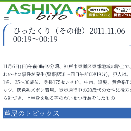
ひったくり（その他）2011.11.06
00:19～00:19
11月6日(日)午前0時19分頃、神戸市東灘区東部地域の路上で
わいせつ事件が発生(警察認知～同日午前0時19分)。犯人は
1名、25～30歳位、身長175センチ位、中肉、短髪、黄色系T
ャツ、灰色系ズボン着用。徒歩通行中の20歳代の女性に後方
ら近づき、上半身を触る等のわいせつ行為をしたもの。
芦屋のトピックス