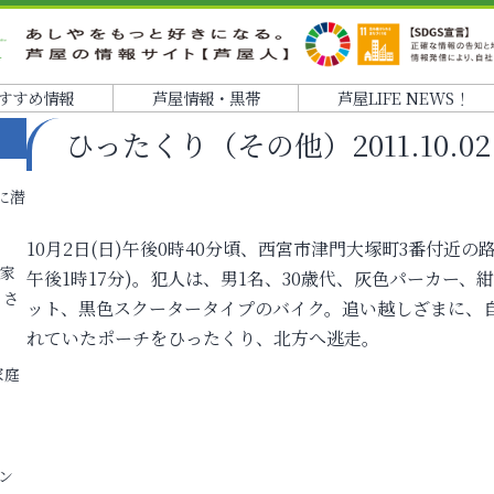
すすめ情報
芦屋情報・黒帯
芦屋LIFE NEWS！
ひったくり（その他）2011.10.02 1
に潜
10月2日(日)午後0時40分頃、西宮市津門大塚町3番付近
各家
午後1時17分)。犯人は、男1名、30歳代、灰色パーカー
りさ
ット、黒色スクータータイプのバイク。追い越しざまに、
れていたポーチをひったくり、北方へ逃走。
家庭
ン