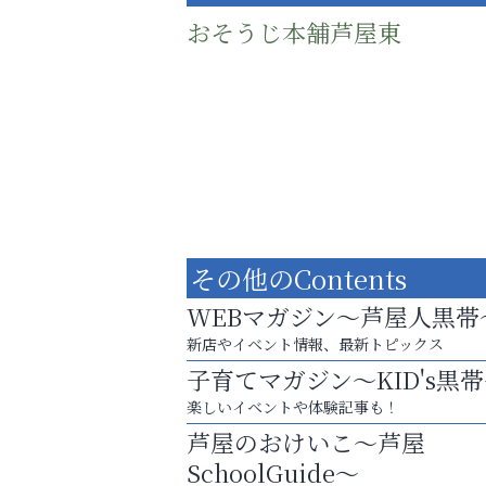
おそうじ本舗芦屋東
その他のContents
WEBマガジン～芦屋人黒帯
新店やイベント情報、最新トピックス
子育てマガジン～KID's黒
梅雨でカビが繁殖する前に！
楽しいイベントや体験記事も！
エアコン掃除は“今”が最適
芦屋のおけいこ～芦屋
整体院エスコート・芦屋サ
SchoolGuide～
ン