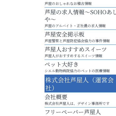
芦屋のおしゃれなお稽古情報
芦屋の求人情報～SOHOあ
や～
芦屋のアルバイト・正社員の求人情報
芦屋安全掲示板
芦屋警察と芦屋防犯協会協力の事件情報
芦屋人おすすめスイーツ
芦屋人がおすすめするスイーツ情報
ペット大好き
シエル動物病院協力のペットの医療情報
株式会社芦屋人（運営会
猫背･側弯、背骨の歪みを
社）
整えませんか？
会社概要
そうさくてっぱん樹々
株式会社芦屋人は、デザイン事務所です
フリーペーパー芦屋人