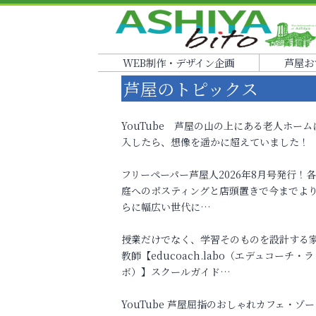
WEB制作・デザイン企画
芦屋お
芦屋のトピックス
YouTube 芦屋の山の上にある老人ホーム
入したら、想像を遥かに超えていました！
フリーペーパー芦屋人2026年8月号発行！
庭へのポスティングと店頭置きで今までよ
らに幅広い世代に…
授業だけでなく、学習そのものを設計する
教師【educoach.labo（エデュコーチ・ラ
ボ）】スクールガイド…
YouTube 芦屋屈指のおしゃれカフェ・ゾー