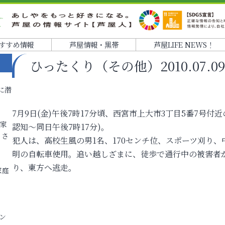
すすめ情報
芦屋情報・黒帯
芦屋LIFE NEWS！
ひったくり（その他）2010.07.09 1
に潜
7月9日(金)午後7時17分頃、西宮市上大市3丁目5番7号
各家
認知～同日午後7時17分)。
りさ
犯人は、高校生風の男1名、170センチ位、スポーツ刈り
明の自転車使用。追い越しざまに、徒歩で通行中の被害者
り、東方へ逃走。
家庭
ン