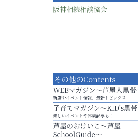
阪神相続相談協会
その他のContents
WEBマガジン～芦屋人黒帯
新店やイベント情報、最新トピックス
子育てマガジン～KID's黒
まずは話してみませんか？
楽しいイベントや体験記事も！
「相続」無料相談会カフェ
芦屋のおけいこ～芦屋
芦屋人~あしやびと~
SchoolGuide～