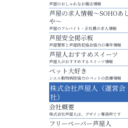
芦屋のおしゃれなお稽古情報
芦屋の求人情報～SOHOあ
や～
芦屋のアルバイト・正社員の求人情報
芦屋安全掲示板
芦屋警察と芦屋防犯協会協力の事件情報
芦屋人おすすめスイーツ
芦屋人がおすすめするスイーツ情報
ペット大好き
シエル動物病院協力のペットの医療情報
芦屋・西宮・神戸の新店舗PRやリニューア
株式会社芦屋人（運営会
知などお気軽にご相談ください。
社）
芦屋インターナショナルス
会社概要
ール
株式会社芦屋人は、デザイン事務所です
フリーペーパー芦屋人