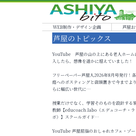
WEB制作・デザイン企画
芦屋お
芦屋のトピックス
YouTube 芦屋の山の上にある老人ホーム
入したら、想像を遥かに超えていました！
フリーペーパー芦屋人2026年8月号発行！
庭へのポスティングと店頭置きで今までよ
らに幅広い世代に…
授業だけでなく、学習そのものを設計する
教師【educoach.labo（エデュコーチ・ラ
ボ）】スクールガイド…
YouTube 芦屋屈指のおしゃれカフェ・ゾー