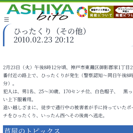
ひったくり（その他）
2010.02.23 20:12
2月23日（火）午後8時12分頃、神戸市東灘区御影郡家1丁目2
番付近の路上で、ひったくりが発生（警察認知～同日午後8時
分）。
犯人は、男1名、25～30歳、170センチ位、白色帽子、 黒
い上下服着用。
追い越しざまに、徒歩で通行中の被害者が手に持っていたポ
チをひったくり、いったん西へその後南へ逃走。
芦屋のトピックス