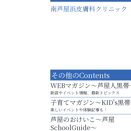
南芦屋浜皮膚科クリニック
その他のContents
WEBマガジン～芦屋人黒帯
新店やイベント情報、最新トピックス
子育てマガジン～KID's黒
お子さまにも大人にも、優しく寄り添う
楽しいイベントや体験記事も！
OTTO南芦屋浜皮膚科クリニック、開院！
芦屋のおけいこ～芦屋
整体院エスコート・芦屋サ
SchoolGuide～
ン