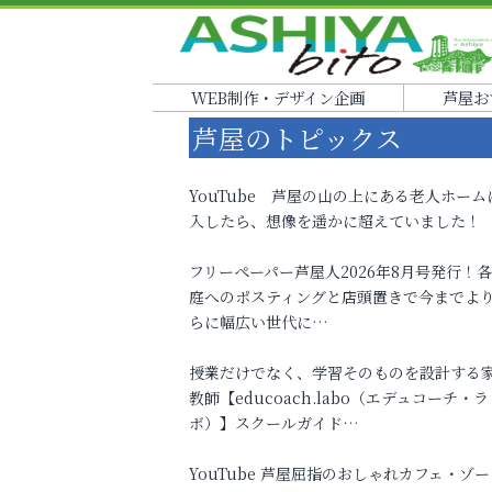
WEB制作・デザイン企画
芦屋お
芦屋のトピックス
YouTube 芦屋の山の上にある老人ホーム
入したら、想像を遥かに超えていました！
フリーペーパー芦屋人2026年8月号発行！
庭へのポスティングと店頭置きで今までよ
らに幅広い世代に…
授業だけでなく、学習そのものを設計する
教師【educoach.labo（エデュコーチ・ラ
ボ）】スクールガイド…
YouTube 芦屋屈指のおしゃれカフェ・ゾー