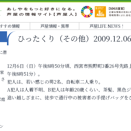
すすめ情報
芦屋情報・黒帯
芦屋LIFE NEWS！
ひったくり（その他）2009.12.06 
に潜
12月6日（日）午後8時50分頃、西宮市熊野町3番26号
各家
午後8時51分）。
りさ
犯人は、若い感じの男2名、自転車二人乗り。
A犯人は人着不明、B犯人は年齢20歳くらい、茶髪、黒色
追い越しざまに、徒歩で通行中の被害者の手提げバッグを
家庭
ン