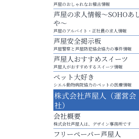
芦屋のおしゃれなお稽古情報
芦屋の求人情報～SOHOあ
や～
芦屋のアルバイト・正社員の求人情報
芦屋安全掲示板
芦屋警察と芦屋防犯協会協力の事件情報
芦屋人おすすめスイーツ
芦屋人がおすすめするスイーツ情報
ペット大好き
シエル動物病院協力のペットの医療情報
株式会社芦屋人（運営会
猫背･側弯、背骨の歪みを
社）
整えませんか？
会社概要
芦屋インターナショナルス
株式会社芦屋人は、デザイン事務所です
ール
フリーペーパー芦屋人