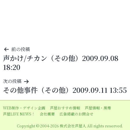
投
前の投稿
声かけ/チカン（その他）2009.09.08
稿
18:20
ナ
ビ
次の投稿
ゲ
その他事件（その他）2009.09.11 13:55
ー
シ
WEB制作・デザイン企画
芦屋おすすめ情報
芦屋情報・黒帯
ョ
芦屋LIFE NEWS！
会社概要
広告掲載のお問合せ
ン
Copyright © 2004-2026 株式会社芦屋人 All rights reserved.