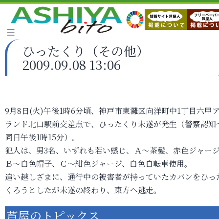
ひったくり（その他）
2009.09.08 13:06
9月8日(火)午後1時6分頃、神戸市東灘区向洋町中1丁目六甲
ランド北口駅前交差点で、ひったくり未遂が発生（警察認知
同日午後1時15分）。
犯人は、男3名、いずれも若い感じ、Ａ～茶髪、赤色ジャー
Ｂ～白色帽子、Ｃ～紺色ジャージ、白色自転車使用。
追い越しざまに、通行中の被害者が持っていたカバンをひっ
くろうとしたが未遂の終わり、東方へ逃走。
芦屋のトピックス