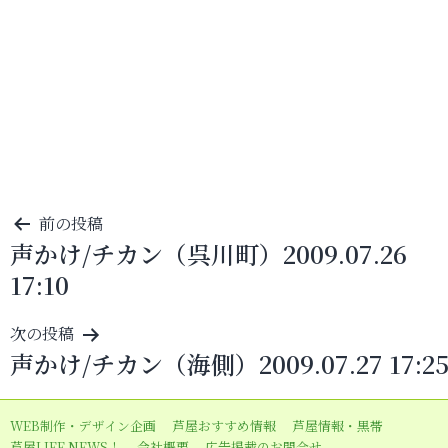
投
前の投稿
声かけ/チカン（呉川町）2009.07.26
稿
17:10
ナ
ビ
次の投稿
ゲ
声かけ/チカン（海側）2009.07.27 17:2
ー
シ
WEB制作・デザイン企画
芦屋おすすめ情報
芦屋情報・黒帯
ョ
芦屋LIFE NEWS！
会社概要
広告掲載のお問合せ