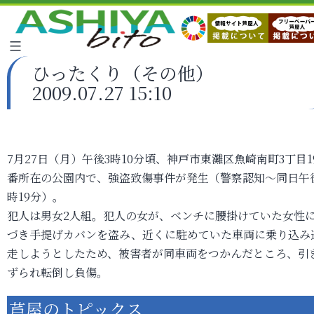
ひったくり（その他）
2009.07.27 15:10
7月27日（月）午後3時10分頃、神戸市東灘区魚崎南町3丁目1
番所在の公園内で、強盗致傷事件が発生（警察認知～同日午
時19分）。
犯人は男女2人組。犯人の女が、ベンチに腰掛けていた女性
づき手提げカバンを盗み、近くに駐めていた車両に乗り込み
走しようとしたため、被害者が同車両をつかんだところ、引
ずられ転倒し負傷。
芦屋のトピックス