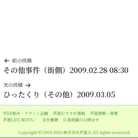
投
前の投稿
その他事件（街側）2009.02.28 08:30
稿
ナ
次の投稿
ビ
ひったくり（その他）2009.03.05
ゲ
ー
WEB制作・デザイン企画
芦屋おすすめ情報
芦屋情報・黒帯
シ
芦屋LIFE NEWS！
会社概要
広告掲載のお問合せ
ョ
Copyright © 2004-2026 株式会社芦屋人 All rights reserved.
ン