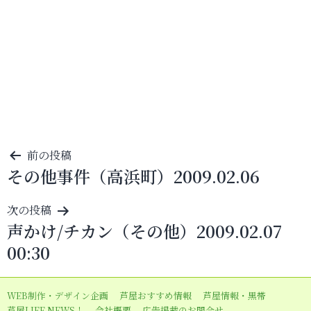
投
前の投稿
その他事件（高浜町）2009.02.06
稿
ナ
次の投稿
ビ
声かけ/チカン（その他）2009.02.07
ゲ
00:30
ー
シ
WEB制作・デザイン企画
芦屋おすすめ情報
芦屋情報・黒帯
ョ
芦屋LIFE NEWS！
会社概要
広告掲載のお問合せ