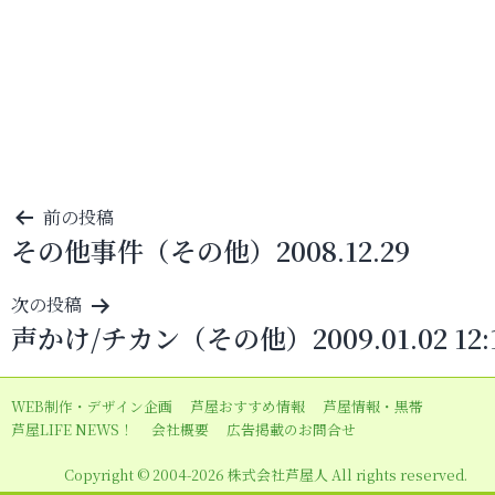
投
前の投稿
その他事件（その他）2008.12.29
稿
ナ
次の投稿
ビ
声かけ/チカン（その他）2009.01.02 12:
ゲ
ー
WEB制作・デザイン企画
芦屋おすすめ情報
芦屋情報・黒帯
シ
芦屋LIFE NEWS！
会社概要
広告掲載のお問合せ
ョ
Copyright © 2004-2026 株式会社芦屋人 All rights reserved.
ン