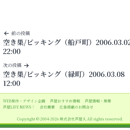
投
前の投稿
空き巣/ピッキング（船戸町）2006.03.0
稿
22:00
ナ
ビ
次の投稿
ゲ
空き巣/ピッキング（緑町）2006.03.08
ー
12:00
シ
ョ
WEB制作・デザイン企画
芦屋おすすめ情報
芦屋情報・黒帯
ン
芦屋LIFE NEWS！
会社概要
広告掲載のお問合せ
Copyright © 2004-2026 株式会社芦屋人 All rights reserved.