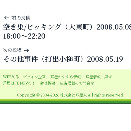
投
前の投稿
空き巣/ピッキング（大東町）2008.05.0
稿
18:00～22:20
ナ
ビ
次の投稿
ゲ
その他事件（打出小槌町）2008.05.19
ー
シ
WEB制作・デザイン企画
芦屋おすすめ情報
芦屋情報・黒帯
ョ
芦屋LIFE NEWS！
会社概要
広告掲載のお問合せ
ン
Copyright © 2004-2026 株式会社芦屋人 All rights reserved.