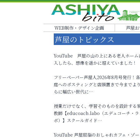
WEB制作・デザイン企画
芦屋お
芦屋のトピックス
YouTube 芦屋の山の上にある老人ホーム
入したら、想像を遥かに超えていました！
フリーペーパー芦屋人2026年8月号発行！
庭へのポスティングと店頭置きで今までよ
らに幅広い世代に…
授業だけでなく、学習そのものを設計する
教師【educoach.labo（エデュコーチ・ラ
ボ）】スクールガイド…
YouTube 芦屋屈指のおしゃれカフェ・ゾー