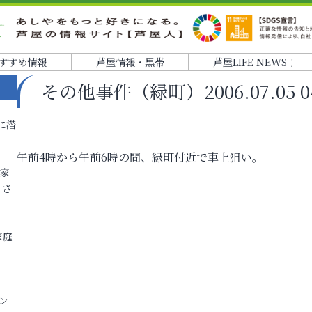
すすめ情報
芦屋情報・黒帯
芦屋LIFE NEWS！
その他事件（緑町）2006.07.05 04
に潜
午前4時から午前6時の間、緑町付近で車上狙い。
各家
りさ
家庭
ン