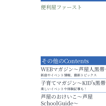
便利屋ファースト
その他のContents
WEBマガジン～芦屋人黒帯
新店やイベント情報、最新トピックス
子育てマガジン～KID's黒
庭のお手入れから遺品整理まで
楽しいイベントや体験記事も！
ちょっとしたお困りごともOK!
芦屋のおけいこ～芦屋
そうさくてっぱん樹々
SchoolGuide～