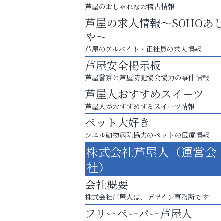
芦屋のおしゃれなお稽古情報
芦屋の求人情報～SOHOあ
や～
芦屋のアルバイト・正社員の求人情報
芦屋安全掲示板
芦屋警察と芦屋防犯協会協力の事件情報
芦屋人おすすめスイーツ
芦屋人がおすすめするスイーツ情報
ペット大好き
シエル動物病院協力のペットの医療情報
８周年コースが半額以下の8,000円！
株式会社芦屋人（運営会
神戸牛ステーキに舌鼓♪
社）
いわみ眼科
会社概要
株式会社芦屋人は、デザイン事務所です
フリーペーパー芦屋人