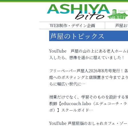
WEB制作・デザイン企画
芦屋お
芦屋のトピックス
YouTube 芦屋の山の上にある老人ホーム
入したら、想像を遥かに超えていました！
フリーペーパー芦屋人2026年8月号発行！
庭へのポスティングと店頭置きで今までよ
らに幅広い世代に…
授業だけでなく、学習そのものを設計する
教師【educoach.labo（エデュコーチ・ラ
ボ）】スクールガイド…
YouTube 芦屋屈指のおしゃれカフェ・ゾー