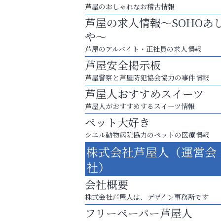
芦屋のおしゃれなお稽古情報
芦屋の求人情報～SOHOあ
や～
芦屋のアルバイト・正社員の求人情報
芦屋安全掲示板
芦屋警察と芦屋防犯協会協力の事件情報
芦屋人おすすめスイーツ
芦屋人がおすすめするスイーツ情報
ペット大好き
シエル動物病院協力のペットの医療情報
株式会社芦屋人（運営会
スマホは何時間までなら大丈夫？ ～スマホ
社）
に知っておきたい子どもの近視対策～
会社概要
おそうじ本舗芦屋東
株式会社芦屋人は、デザイン事務所です
フリーペーパー芦屋人