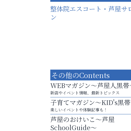
整体院エスコート・芦屋サ
ン
その他のContents
WEBマガジン～芦屋人黒帯
新店やイベント情報、最新トピックス
子育てマガジン～KID's黒
楽しいイベントや体験記事も！
猫背･側弯、背骨の歪みを
芦屋のおけいこ～芦屋
整えませんか？
SchoolGuide～
いわみ眼科