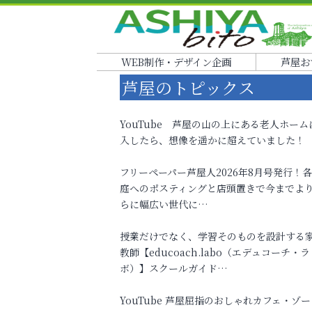
WEB制作・デザイン企画
芦屋お
芦屋のトピックス
YouTube 芦屋の山の上にある老人ホーム
入したら、想像を遥かに超えていました！
フリーペーパー芦屋人2026年8月号発行！
庭へのポスティングと店頭置きで今までよ
らに幅広い世代に…
授業だけでなく、学習そのものを設計する
教師【educoach.labo（エデュコーチ・ラ
ボ）】スクールガイド…
YouTube 芦屋屈指のおしゃれカフェ・ゾー