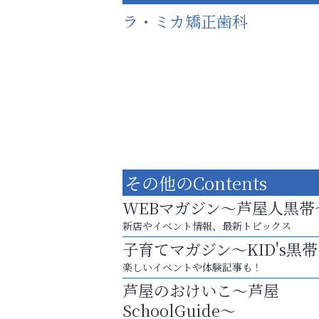
ラ・ミカ矯正歯科
その他のContents
WEBマガジン～芦屋人黒帯
新店やイベント情報、最新トピックス
子育てマガジン～KID's黒
お一人おひとりに合う治療をご提案
楽しいイベントや体験記事も！
口元から始まる、自分らしい毎日を
芦屋のおけいこ～芦屋
芦屋インターナショナルス
SchoolGuide～
ール