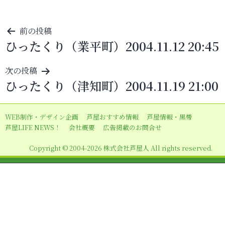
投
前の投稿
ひったくり（業平町）2004.11.12 20:45
稿
ナ
次の投稿
ビ
ひったくり（津知町）2004.11.19 21:00
ゲ
ー
WEB制作・デザイン企画
芦屋おすすめ情報
芦屋情報・黒帯
シ
芦屋LIFE NEWS！
会社概要
広告掲載のお問合せ
ョ
Copyright © 2004-2026 株式会社芦屋人 All rights reserved.
ン