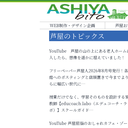
WEB制作・デザイン企画
芦屋お
芦屋のトピックス
YouTube 芦屋の山の上にある老人ホーム
入したら、想像を遥かに超えていました！
フリーペーパー芦屋人2026年8月号発行！
庭へのポスティングと店頭置きで今までよ
らに幅広い世代に…
授業だけでなく、学習そのものを設計する
教師【educoach.labo（エデュコーチ・ラ
ボ）】スクールガイド…
YouTube 芦屋屈指のおしゃれカフェ・ゾー