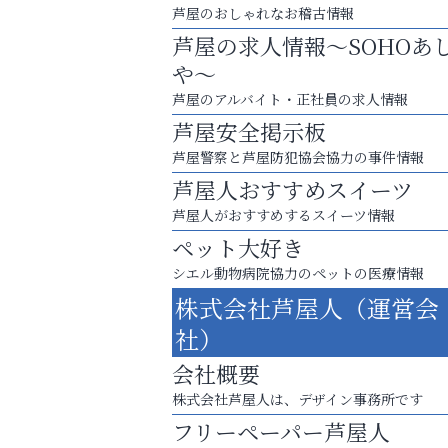
芦屋のおしゃれなお稽古情報
芦屋の求人情報～SOHOあ
や～
芦屋のアルバイト・正社員の求人情報
芦屋安全掲示板
芦屋警察と芦屋防犯協会協力の事件情報
芦屋人おすすめスイーツ
芦屋人がおすすめするスイーツ情報
ペット大好き
梅雨でカビが繁殖する前に！
シエル動物病院協力のペットの医療情報
エアコン掃除は“今”が最適
株式会社芦屋人（運営会
トレファク出張買取
社）
会社概要
株式会社芦屋人は、デザイン事務所です
フリーペーパー芦屋人