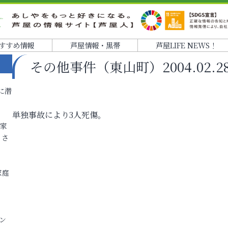
すすめ情報
芦屋情報・黒帯
芦屋LIFE NEWS！
その他事件（東山町）2004.02.28 
に潜
単独事故により3人死傷。
各家
りさ
家庭
ン