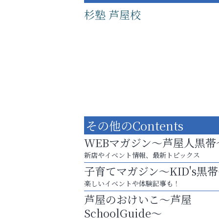
杉塾 芦屋校
その他のContents
WEBマガジン～芦屋人黒帯
新店やイベント情報、最新トピックス
子育てマガジン～KID's黒
学び方が変われば、成績は変わる。
楽しいイベントや体験記事も！
おそうじ本舗芦屋東
芦屋のおけいこ～芦屋
SchoolGuide～