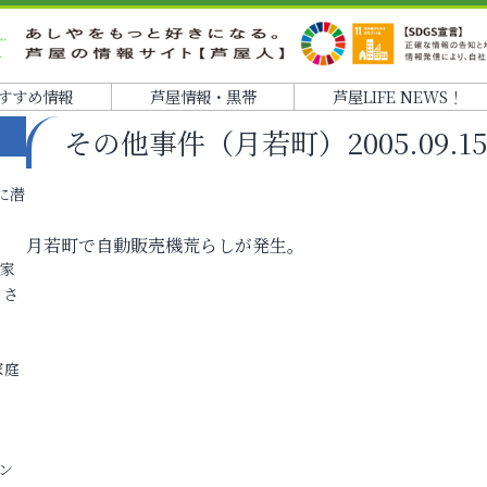
すすめ情報
芦屋情報・黒帯
芦屋LIFE NEWS！
その他事件（月若町）2005.09.15
に潜
月若町で自動販売機荒らしが発生。
各家
りさ
家庭
ン