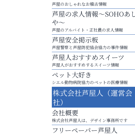
芦屋のおしゃれなお稽古情報
芦屋の求人情報～SOHOあ
や～
芦屋のアルバイト・正社員の求人情報
芦屋安全掲示板
芦屋警察と芦屋防犯協会協力の事件情報
芦屋人おすすめスイーツ
芦屋人がおすすめするスイーツ情報
ペット大好き
梅雨でカビが繁殖する前に！
シエル動物病院協力のペットの医療情報
エアコン掃除は“今”が最適
株式会社芦屋人（運営会
便利屋ファースト
社）
会社概要
株式会社芦屋人は、デザイン事務所です
フリーペーパー芦屋人