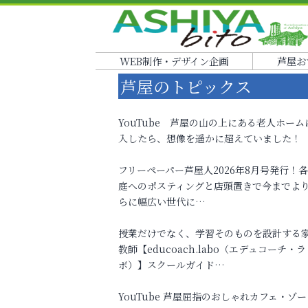
WEB制作・デザイン企画
芦屋お
芦屋のトピックス
YouTube 芦屋の山の上にある老人ホーム
入したら、想像を遥かに超えていました！
フリーペーパー芦屋人2026年8月号発行！
庭へのポスティングと店頭置きで今までよ
らに幅広い世代に…
授業だけでなく、学習そのものを設計する
教師【educoach.labo（エデュコーチ・ラ
ボ）】スクールガイド…
YouTube 芦屋屈指のおしゃれカフェ・ゾー