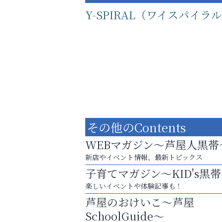
Y-SPIRAL（ワイスパイラ
その他のContents
WEBマガジン～芦屋人黒帯
新店やイベント情報、最新トピックス
子育てマガジン～KID's黒
運動不足「動かない」を解消しませんか？
楽しいイベントや体験記事も！
おそうじ本舗芦屋東
芦屋のおけいこ～芦屋
SchoolGuide～