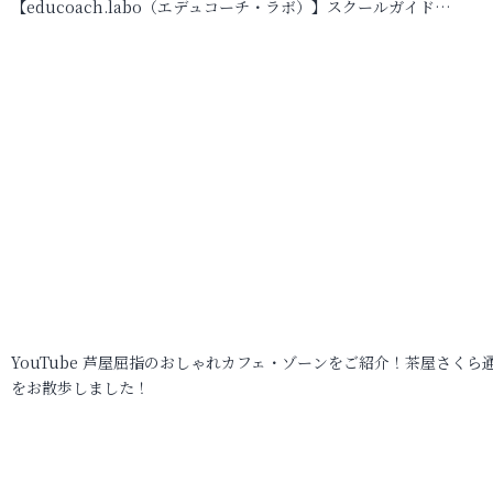
【educoach.labo（エデュコーチ・ラボ）】スクールガイド…
YouTube 芦屋屈指のおしゃれカフェ・ゾーンをご紹介！茶屋さくら
をお散歩しました！