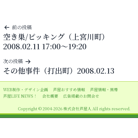
投
前の投稿
空き巣/ピッキング（上宮川町）
稿
2008.02.11 17:00～19:20
ナ
ビ
次の投稿
ゲ
その他事件（打出町）2008.02.13
ー
シ
WEB制作・デザイン企画
芦屋おすすめ情報
芦屋情報・黒帯
ョ
芦屋LIFE NEWS！
会社概要
広告掲載のお問合せ
ン
Copyright © 2004-2026 株式会社芦屋人 All rights reserved.