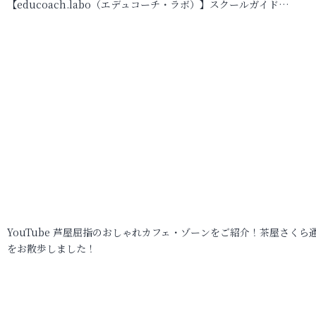
【educoach.labo（エデュコーチ・ラボ）】スクールガイド…
YouTube 芦屋屈指のおしゃれカフェ・ゾーンをご紹介！茶屋さくら
をお散歩しました！