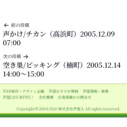
投
前の投稿
声かけ/チカン（高浜町）2005.12.09
稿
07:00
ナ
ビ
次の投稿
ゲ
空き巣/ピッキング（楠町）2005.12.14
ー
14:00～15:00
シ
ョ
WEB制作・デザイン企画
芦屋おすすめ情報
芦屋情報・黒帯
ン
芦屋LIFE NEWS！
会社概要
広告掲載のお問合せ
Copyright © 2004-2026 株式会社芦屋人 All rights reserved.