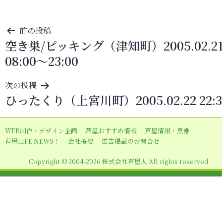
投
前の投稿
空き巣/ピッキング（津知町）2005.02.2
稿
08:00～23:00
ナ
ビ
次の投稿
ゲ
ひったくり（上宮川町）2005.02.22 22:3
ー
シ
WEB制作・デザイン企画
芦屋おすすめ情報
芦屋情報・黒帯
ョ
芦屋LIFE NEWS！
会社概要
広告掲載のお問合せ
ン
Copyright © 2004-2026 株式会社芦屋人 All rights reserved.