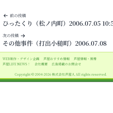
投
前の投稿
ひったくり（松ノ内町）2006.07.05 10:
稿
ナ
次の投稿
ビ
その他事件（打出小槌町）2006.07.08
ゲ
ー
WEB制作・デザイン企画
芦屋おすすめ情報
芦屋情報・黒帯
シ
芦屋LIFE NEWS！
会社概要
広告掲載のお問合せ
ョ
Copyright © 2004-2026 株式会社芦屋人 All rights reserved.
ン