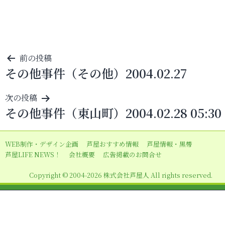
投
前の投稿
その他事件（その他）2004.02.27
稿
ナ
次の投稿
ビ
その他事件（東山町）2004.02.28 05:30
ゲ
ー
WEB制作・デザイン企画
芦屋おすすめ情報
芦屋情報・黒帯
シ
芦屋LIFE NEWS！
会社概要
広告掲載のお問合せ
ョ
Copyright © 2004-2026 株式会社芦屋人 All rights reserved.
ン