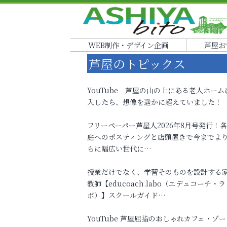
WEB制作・デザイン企画
芦屋お
芦屋のトピックス
YouTube 芦屋の山の上にある老人ホーム
入したら、想像を遥かに超えていました！
フリーペーパー芦屋人2026年8月号発行！
庭へのポスティングと店頭置きで今までよ
らに幅広い世代に…
授業だけでなく、学習そのものを設計する
教師【educoach.labo（エデュコーチ・ラ
ボ）】スクールガイド…
YouTube 芦屋屈指のおしゃれカフェ・ゾー