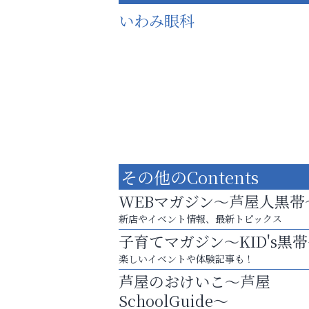
いわみ眼科
その他のContents
WEBマガジン～芦屋人黒帯
新店やイベント情報、最新トピックス
子育てマガジン～KID's黒
スマホは何時間までなら大丈夫？ ～スマホ
楽しいイベントや体験記事も！
に知っておきたい子どもの近視対策～
芦屋のおけいこ～芦屋
芦屋インターナショナルス
SchoolGuide～
ール