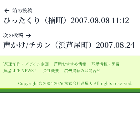
投
前の投稿
ひったくり（楠町）2007.08.08 11:12
稿
ナ
次の投稿
ビ
声かけ/チカン（浜芦屋町）2007.08.24
ゲ
ー
WEB制作・デザイン企画
芦屋おすすめ情報
芦屋情報・黒帯
シ
芦屋LIFE NEWS！
会社概要
広告掲載のお問合せ
ョ
Copyright © 2004-2026 株式会社芦屋人 All rights reserved.
ン