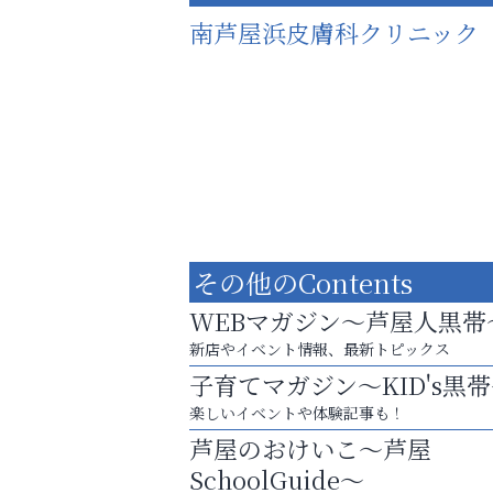
南芦屋浜皮膚科クリニック
その他のContents
WEBマガジン～芦屋人黒帯
新店やイベント情報、最新トピックス
子育てマガジン～KID's黒
お子さまにも大人にも、優しく寄り添う
楽しいイベントや体験記事も！
OTTO南芦屋浜皮膚科クリニック、開院！
芦屋のおけいこ～芦屋
いわみ眼科
SchoolGuide～