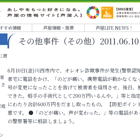
すすめ情報
芦屋情報・黒帯
芦屋LIFE NEWS！
その他事件（その他）2011.06.10 1
に潜
6月10日(金)川西市内で、オレオレ詐欺事件が発生(警察認知
各家
者宅に電話をかけ、「のどが痛い。携帯電話が動かなくな
りさ
号が変更になったことを告げて被害者を信用させ、後日、
できた。相手の手術代として200万円いるんや。」等と指
にわたり合計600万円をだまし取ったもの。 【防犯ポイン
家庭
意です。 ●「のどが痛い。声が変わった。」等の電話があ
の警察署等に相談しましょう。
ン