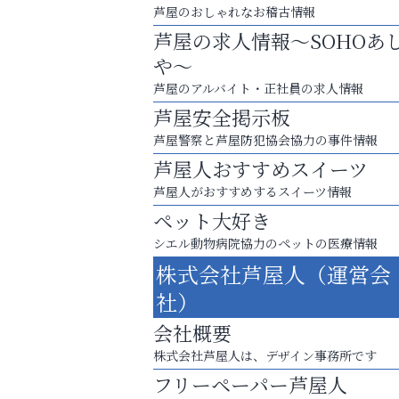
芦屋のおしゃれなお稽古情報
芦屋の求人情報～SOHOあ
や～
芦屋のアルバイト・正社員の求人情報
芦屋安全掲示板
芦屋警察と芦屋防犯協会協力の事件情報
芦屋人おすすめスイーツ
芦屋人がおすすめするスイーツ情報
ペット大好き
シエル動物病院協力のペットの医療情報
スマホは何時間までなら大丈夫？ ～スマホ
株式会社芦屋人（運営会
に知っておきたい子どもの近視対策～
社）
芦屋インターナショナルス
会社概要
ール
株式会社芦屋人は、デザイン事務所です
フリーペーパー芦屋人