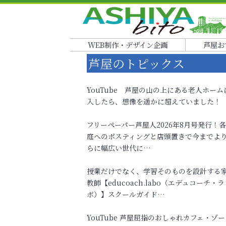
WEB制作・デザイン企画
芦屋お
芦屋のトピックス
YouTube 芦屋の山の上にある老人ホーム
入したら、想像を遥かに超えていました！
フリーペーパー芦屋人2026年8月号発行！
庭へのポスティングと店頭置きで今までよ
らに幅広い世代に…
授業だけでなく、学習そのものを設計する
教師【educoach.labo（エデュコーチ・ラ
ボ）】スクールガイド…
YouTube 芦屋屈指のおしゃれカフェ・ゾー