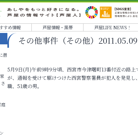
すすめ情報
芦屋情報・黒帯
芦屋LIFE NEWS！
その他事件（その他）2011.05.09 2
に潜
5月9日(月)午前9時9分頃、西宮市今津曙町13番付近の
各家
が、通報を受けて駆けつけた西宮警察署員が犯人を発見し
りさ
職、51歳の男。
家庭
ン