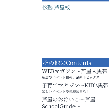
杉塾 芦屋校
その他のContents
WEBマガジン～芦屋人黒帯
新店やイベント情報、最新トピックス
子育てマガジン～KID's黒
学び方が変われば、成績は変わる。
楽しいイベントや体験記事も！
Y-SPIRAL（ワイスパイラ
芦屋のおけいこ～芦屋
SchoolGuide～