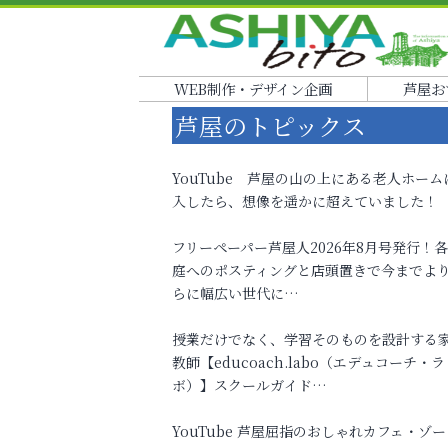
WEB制作・デザイン企画
芦屋お
芦屋のトピックス
YouTube 芦屋の山の上にある老人ホーム
入したら、想像を遥かに超えていました！
フリーペーパー芦屋人2026年8月号発行！
庭へのポスティングと店頭置きで今までよ
らに幅広い世代に…
授業だけでなく、学習そのものを設計する
教師【educoach.labo（エデュコーチ・ラ
ボ）】スクールガイド…
YouTube 芦屋屈指のおしゃれカフェ・ゾー