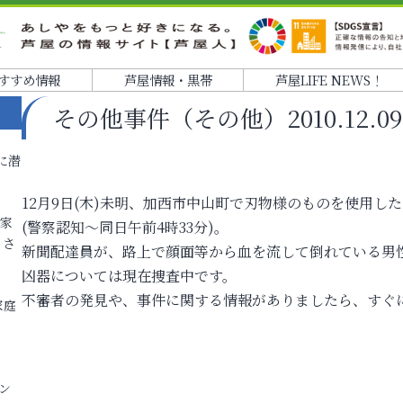
すすめ情報
芦屋情報・黒帯
芦屋LIFE NEWS！
その他事件（その他）2010.12.09
に潜
12月9日(木)未明、加西市中山町で刃物様のものを使用し
各家
(警察認知～同日午前4時33分)。
りさ
新聞配達員が、路上で顔面等から血を流して倒れている男
凶器については現在捜査中です。
不審者の発見や、事件に関する情報がありましたら、すぐに
家庭
ン