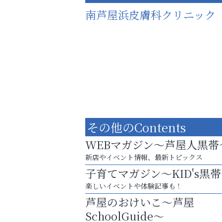
南芦屋浜皮膚科クリニック
その他のContents
WEBマガジン～芦屋人黒帯
新店やイベント情報、最新トピックス
子育てマガジン～KID's黒
お子さまにも大人にも、優しく寄り添う
楽しいイベントや体験記事も！
OTTO南芦屋浜皮膚科クリニック、開院！
芦屋のおけいこ～芦屋
芦屋インターナショナルス
SchoolGuide～
ール