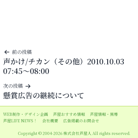
投
前の投稿
声かけ/チカン（その他）2010.10.03
稿
07:45～08:00
ナ
ビ
次の投稿
ゲ
懸賞広告の継続について
ー
シ
WEB制作・デザイン企画
芦屋おすすめ情報
芦屋情報・黒帯
ョ
芦屋LIFE NEWS！
会社概要
広告掲載のお問合せ
ン
Copyright © 2004-2026 株式会社芦屋人 All rights reserved.