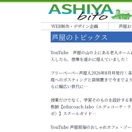
WEB制作・デザイン企画
芦屋お
芦屋のトピックス
YouTube 芦屋の山の上にある老人ホーム
入したら、想像を遥かに超えていました！
フリーペーパー芦屋人2026年8月号発行！
庭へのポスティングと店頭置きで今までよ
らに幅広い世代に…
授業だけでなく、学習そのものを設計する
教師【educoach.labo（エデュコーチ・ラ
ボ）】スクールガイド…
YouTube 芦屋屈指のおしゃれカフェ・ゾー