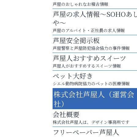
芦屋のおしゃれなお稽古情報
芦屋の求人情報～SOHOあ
や～
芦屋のアルバイト・正社員の求人情報
芦屋安全掲示板
芦屋警察と芦屋防犯協会協力の事件情報
芦屋人おすすめスイーツ
芦屋人がおすすめするスイーツ情報
ペット大好き
洋服お売りください！ 買取サービスは
シエル動物病院協力のペットの医療情報
出張・宅配・持ち込みすべて無料！
株式会社芦屋人（運営会
整体院エスコート・芦屋サ
社）
ン
会社概要
株式会社芦屋人は、デザイン事務所です
フリーペーパー芦屋人