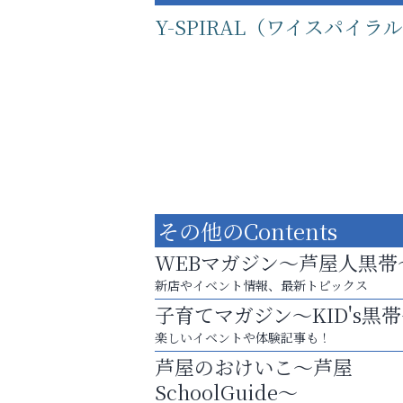
Y-SPIRAL（ワイスパイラ
その他のContents
WEBマガジン～芦屋人黒帯
新店やイベント情報、最新トピックス
子育てマガジン～KID's黒
運動不足「動かない」を解消しませんか？
楽しいイベントや体験記事も！
アクイール芦屋店
芦屋のおけいこ～芦屋
SchoolGuide～