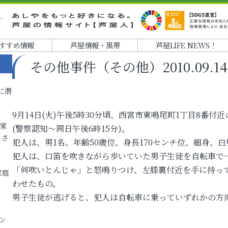
すすめ情報
芦屋情報・黒帯
芦屋LIFE NEWS！
その他事件（その他）2010.09.14 1
に潜
9月14日(火)午後5時30分頃、西宮市東鳴尾町1丁目8番
各家
(警察認知～同日午後6時15分)。
りさ
犯人は、男1名、年齢50歳位、身長170センチ位、細身、
犯人は、口笛を吹きながら歩いていた男子生徒を自転車で
「何吹いとんじゃ」と怒鳴りつけ、左膝裏付近を手に持っ
家庭
わせたもの。
男子生徒が逃げると、犯人は自転車に乗っていずれかの方
ン