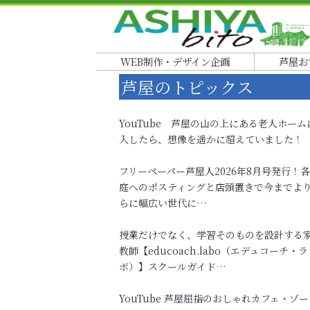
WEB制作・デザイン企画
芦屋お
芦屋のトピックス
YouTube 芦屋の山の上にある老人ホーム
入したら、想像を遥かに超えていました！
フリーペーパー芦屋人2026年8月号発行！
庭へのポスティングと店頭置きで今までよ
らに幅広い世代に…
授業だけでなく、学習そのものを設計する
教師【educoach.labo（エデュコーチ・ラ
ボ）】スクールガイド…
YouTube 芦屋屈指のおしゃれカフェ・ゾー