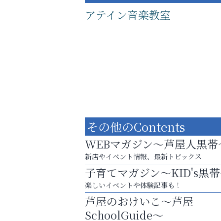
アテイン音楽教室
その他のContents
WEBマガジン～芦屋人黒帯
新店やイベント情報、最新トピックス
子育てマガジン～KID's黒
あなたらしく奏でる、音楽の時間
楽しいイベントや体験記事も！
おそうじ本舗芦屋東
芦屋のおけいこ～芦屋
SchoolGuide～