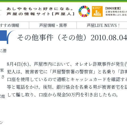
すすめ情報
芦屋情報・黒帯
芦屋LIFE NEWS！
その他事件（その他）2010.08.04 
に潜
8月4日(水)、芦屋市内において、オレオレ詐欺事件が発生(
各家
犯人は、被害者宅に「芦屋警察署の警察官」と名乗り「詐
りさ
口座を使用しているので通帳とキャッシュカードを確認す
等と電話をかけ、後刻、銀行協会を名乗る男が被害者宅を
して騙し取り、口座から現金50万円を引き出したもの。
家庭
ン