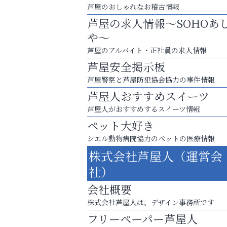
芦屋のおしゃれなお稽古情報
芦屋の求人情報～SOHOあ
や～
芦屋のアルバイト・正社員の求人情報
芦屋安全掲示板
芦屋警察と芦屋防犯協会協力の事件情報
芦屋人おすすめスイーツ
芦屋人がおすすめするスイーツ情報
ペット大好き
梅雨でカビが繁殖する前に！
シエル動物病院協力のペットの医療情報
エアコン掃除は“今”が最適
株式会社芦屋人（運営会
トレファク出張買取
社）
会社概要
株式会社芦屋人は、デザイン事務所です
フリーペーパー芦屋人