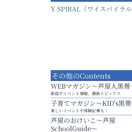
Y-SPIRAL（ワイスパイラ
その他のContents
WEBマガジン～芦屋人黒帯
新店やイベント情報、最新トピックス
子育てマガジン～KID's黒
運動不足「動かない」を解消しませんか？
楽しいイベントや体験記事も！
そうさくてっぱん樹々
芦屋のおけいこ～芦屋
SchoolGuide～