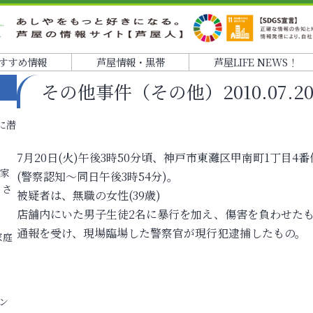
すすめ情報
芦屋情報・黒帯
芦屋LIFE NEWS！
その他事件（その他）2010.07.20 1
に潜
7月20日(火)午後3時50分頃、神戸市東灘区甲南町1丁目
各家
(警察認知～同日午後3時54分)。
りさ
被疑者は、無職の女性(39歳)
店舗内にいた男子生徒2名に暴行を加え、傷害を負わせた
通報を受け、現場臨場した警察官が現行犯逮捕したもの。
家庭
ン