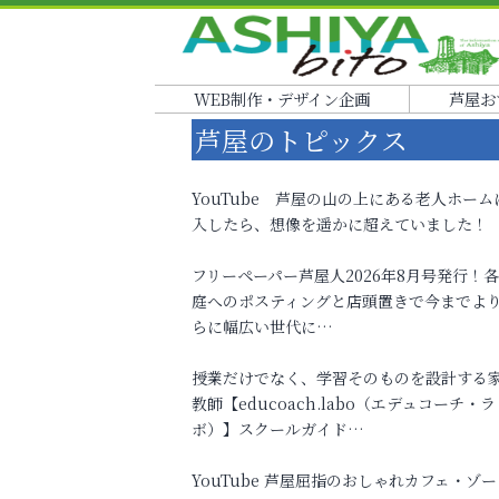
WEB制作・デザイン企画
芦屋お
芦屋のトピックス
YouTube 芦屋の山の上にある老人ホーム
入したら、想像を遥かに超えていました！
フリーペーパー芦屋人2026年8月号発行！
庭へのポスティングと店頭置きで今までよ
らに幅広い世代に…
授業だけでなく、学習そのものを設計する
教師【educoach.labo（エデュコーチ・ラ
ボ）】スクールガイド…
YouTube 芦屋屈指のおしゃれカフェ・ゾー