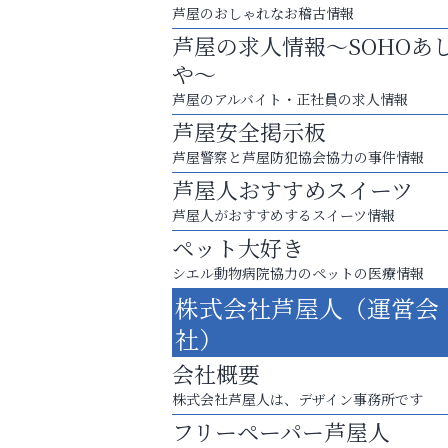
芦屋のおしゃれなお稽古情報
芦屋の求人情報～SOHOあ
や～
芦屋のアルバイト・正社員の求人情報
芦屋安全掲示板
芦屋警察と芦屋防犯協会協力の事件情報
芦屋人おすすめスイーツ
芦屋人がおすすめするスイーツ情報
ペット大好き
８周年コースが半額以下の8,000円！
シエル動物病院協力のペットの医療情報
神戸牛ステーキに舌鼓♪
株式会社芦屋人（運営会
芦屋インターナショナルス
社）
ール
会社概要
株式会社芦屋人は、デザイン事務所です
フリーペーパー芦屋人