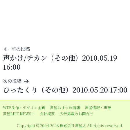
投
前の投稿
声かけ/チカン（その他）2010.05.19
稿
16:00
ナ
ビ
次の投稿
ゲ
ひったくり（その他）2010.05.20 17:00
ー
シ
WEB制作・デザイン企画
芦屋おすすめ情報
芦屋情報・黒帯
ョ
芦屋LIFE NEWS！
会社概要
広告掲載のお問合せ
ン
Copyright © 2004-2026 株式会社芦屋人 All rights reserved.