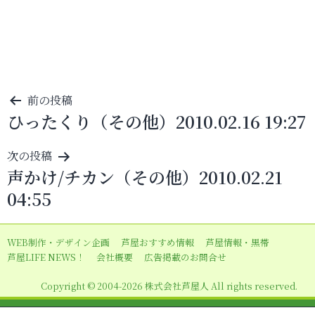
投
前の投稿
ひったくり（その他）2010.02.16 19:27
稿
ナ
次の投稿
ビ
声かけ/チカン（その他）2010.02.21
ゲ
04:55
ー
シ
WEB制作・デザイン企画
芦屋おすすめ情報
芦屋情報・黒帯
ョ
芦屋LIFE NEWS！
会社概要
広告掲載のお問合せ
ン
Copyright © 2004-2026 株式会社芦屋人 All rights reserved.